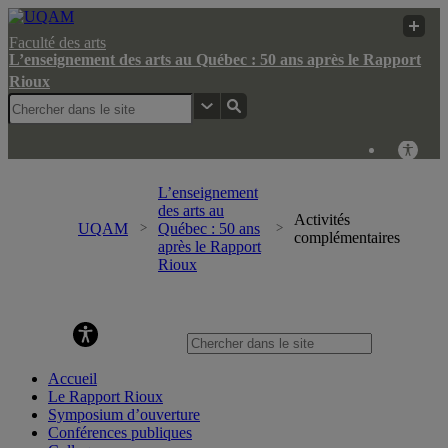
Faculté des arts
L’enseignement des arts au Québec : 50 ans après le Rapport
Rioux
L’enseignement
des arts au
Activités
UQAM
Québec : 50 ans
complémentaires
après le Rapport
Rioux
L’enseignement des arts au Québec : 50 ans après le Rapport
Rioux
Accueil
Le Rapport Rioux
Symposium d’ouverture
Conférences publiques