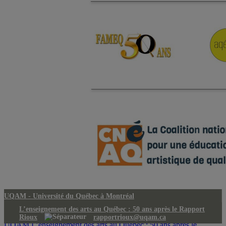
UQAM -
Université du Québec à Montréal
L’enseignement des arts au Québec : 50 ans après le Rapport
Rioux
rapportrioux@uqam.ca
UQAM
L’enseignement des arts au Québec : 50 ans après le