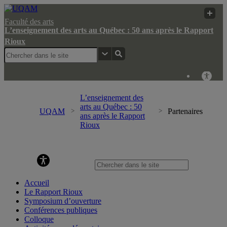
Faculté des arts
L’enseignement des arts au Québec : 50 ans après le Rapport
Rioux
L’enseignement des
arts au Québec : 50
UQAM
Partenaires
ans après le Rapport
Rioux
L’enseignement des arts au Québec : 50 ans après le Rapport
Rioux
Accueil
Le Rapport Rioux
Symposium d’ouverture
Conférences publiques
Colloque