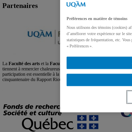
Partenaires
Préférences en matière de témoins
Nous utilisons des témoins (cookies) af
d’améliorer votre expérience sur le sit
statistiques de fréquentation, etc. Vou
« Préférences ».
La
Faculté des arts
et la
Faculté des sciences de l’éducation
tiennent à remercier chaleureusement leurs partenaires, dont la
participation est essentielle à la réussite des activités entourant le
cinquantenaire du Rapport Rioux :