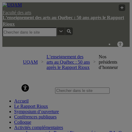
Faculté des arts
L’enseignement des arts au Québec : 50 ans après le Rapport
Rioux
L’enseignement des
Nos
UQAM
arts au Québec : 50 ans
présidents
après le Rapport Rioux
d’honneur
L’enseignement des arts au Québec : 50 ans après le Rapport
Rioux
Accueil
Le Rapport Rioux
Symposium d’ouverture
Conférences publiques
Colloque
Activités complémentaires