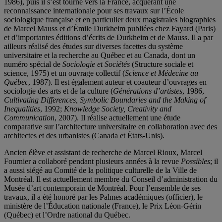
1986), puis il s’est tourné vers la France, acquérant une
reconnaissance internationale pour ses travaux sur l’École
sociologique française et en particulier deux magistrales biographies
de Marcel Mauss et d’Émile Durkheim publiées chez Fayard (Paris)
et d’importantes éditions d’écrits de Durkheim et de Mauss. Il a par
ailleurs réalisé des études sur diverses facettes du système
universitaire et la recherche au Québec et au Canada, dont un
numéro spécial de
Sociologie et Sociétés
(Structure sociale et
science, 1975) et un ouvrage collectif (
Science et Médecine au
Québec
, 1987). Il est également auteur et coauteur d’ouvrages en
sociologie des arts et de la culture (
Générations d’artistes
, 1986,
Cultivating Differences, Symbolic Boundaries and the Making of
Inequalities
, 1992;
Knowledge Society, Creativity and
Communication
, 2007). Il réalise actuellement une étude
comparative sur l’architecture universitaire en collaboration avec des
architectes et des urbanistes (Canada et États-Unis).
Ancien élève et assistant de recherche de Marcel Rioux, Marcel
Fournier a collaboré pendant plusieurs années à la revue
Possibles
; il
a aussi siégé au Comité de la politique culturelle de la Ville de
Montréal. Il est actuellement membre du Conseil d’administration du
Musée d’art contemporain de Montréal. Pour l’ensemble de ses
travaux, il a été honoré par les Palmes académiques (officier), le
ministère de l’Éducation nationale (France), le Prix Léon-Gérin
(Québec) et l’Ordre national du Québec.