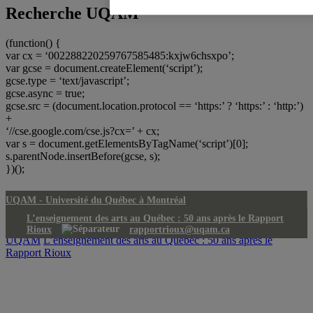
Recherche UQAM
(function() {
var cx = ‘002288220259767585485:kxjw6chsxpo’;
var gcse = document.createElement(‘script’);
gcse.type = ‘text/javascript’;
gcse.async = true;
gcse.src = (document.location.protocol == ‘https:’ ? ‘https:’ : ‘http:’)
+
‘//cse.google.com/cse.js?cx=’ + cx;
var s = document.getElementsByTagName(‘script’)[0];
s.parentNode.insertBefore(gcse, s);
})();
UQAM -
Université du Québec à Montréal
L’enseignement des arts au Québec : 50 ans après le Rapport
Rioux
rapportrioux@uqam.ca
UQAM
L’enseignement des arts au Québec : 50 ans après le
Rapport Rioux