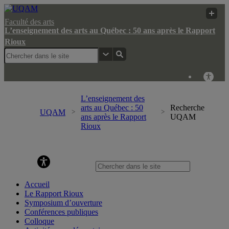
Faculté des arts
L’enseignement des arts au Québec : 50 ans après le Rapport
Rioux
L’enseignement des
arts au Québec : 50
Recherche
UQAM
ans après le Rapport
UQAM
Rioux
L’enseignement des arts au Québec : 50 ans après le Rapport
Rioux
Accueil
Le Rapport Rioux
Symposium d’ouverture
Conférences publiques
Colloque